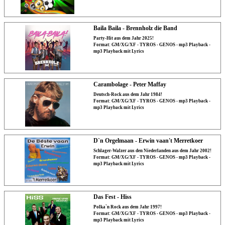
Baila Baila - Brennholz die Band
Party-Hit aus dem Jahr 2025!
Format: GM/XG/XF - TYROS - GENOS - mp3 Playback -
mp3 Playback mit Lyrics
Carambolage - Peter Maffay
Deutsch-Rock aus dem Jahr 1984!
Format: GM/XG/XF - TYROS - GENOS - mp3 Playback -
mp3 Playback mit Lyrics
D`n Orgelmaan - Erwin vaan't Merretkoer
Schlager-Walzer aus den Niederlanden aus dem Jahr 2002!
Format: GM/XG/XF - TYROS - GENOS - mp3 Playback -
mp3 Playback mit Lyrics
Das Fest - Hiss
Polka`n Rock aus dem Jahr 1997!
Format: GM/XG/XF - TYROS - GENOS - mp3 Playback -
mp3 Playback mit Lyrics