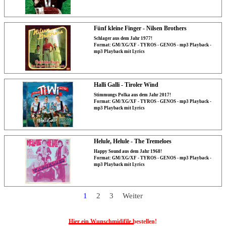
Fünf kleine Finger - Nilsen Brothers
Schlager aus dem Jahr 1977!
Format: GM/XG/XF - TYROS - GENOS - mp3 Playback -
mp3 Playback mit Lyrics
Halli Galli - Tiroler Wind
Stimmungs Polka aus dem Jahr 2017!
Format: GM/XG/XF - TYROS - GENOS - mp3 Playback -
mp3 Playback mit Lyrics
Helule, Helule - The Tremeloes
Happy Sound aus dem Jahr 1968!
Format: GM/XG/XF - TYROS - GENOS - mp3 Playback -
mp3 Playback mit Lyrics
Aktuelle Seite:
1
Gehen Sie zu Seite:
2
Gehen Sie zu Seite:
3
Weiter
Hier ein Wunschmidifile bestellen!