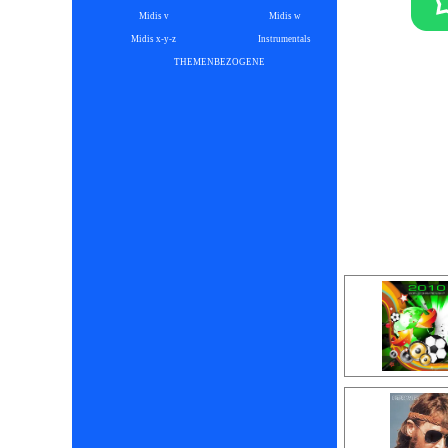
Midis v
Midis w
Midis x-y-z
Instrumentals
▼
THEMENBEZOGENE
▼