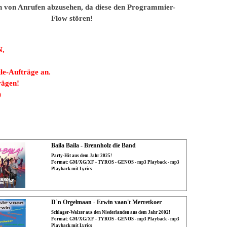
n von Anrufen abzusehen, da diese den Programmier-
Flow stören!
,
e-Aufträge an.
rägen!
)
Baila Baila - Brennholz die Band
Party-Hit aus dem Jahr 2025!
Format: GM/XG/XF - TYROS - GENOS - mp3 Playback - mp3
Playback mit Lyrics
D`n Orgelmaan - Erwin vaan't Merretkoer
Schlager-Walzer aus den Niederlanden aus dem Jahr 2002!
Format: GM/XG/XF - TYROS - GENOS - mp3 Playback - mp3
Playback mit Lyrics