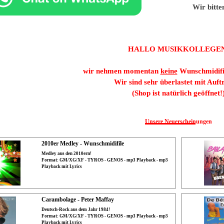
Wir bitte
HALLO MUSIKKOLLEGEN
wir nehmen momentan
keine
Wunschmidifil
Wir sind sehr überlastet mit Auft
(Shop ist natürlich geöffnet!
Unsere Neuerscheinungen
2010er Medley - Wunschmidifile
Medley aus den 2010ern!
Format: GM/XG/XF - TYROS - GENOS - mp3 Playback - mp3
Playback mit Lyrics
Carambolage - Peter Maffay
Deutsch-Rock aus dem Jahr 1984!
Format: GM/XG/XF - TYROS - GENOS - mp3 Playback - mp3
Playback mit Lyrics