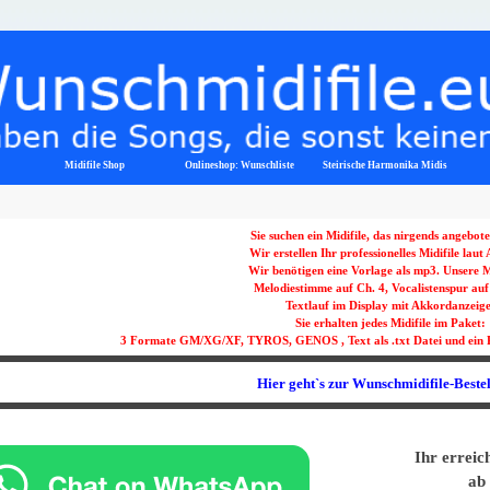
Menü überspringen
Midifile Shop
Onlineshop: Wunschliste
▼
Steirische Harmonika Midis
Sie suchen ein Midifile, das nirgends angebot
Wir erstellen Ihr professionelles Midifile laut
Wir benötigen eine Vorlage als mp3. Unsere Mi
Melodiestimme auf Ch. 4, Vocalistenspur auf
Textlauf im Display mit Akkordanzeige
Sie erhalten jedes Midifile im Paket:
3 Formate GM/XG/XF, TYROS, GENOS , Text als .txt Datei und ein 
Hier geht`s zur Wunschmidifile-Beste
Ihr erreic
ab