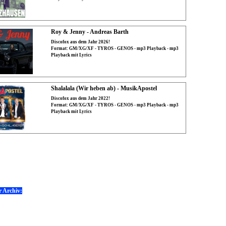
Roy & Jenny - Andreas Barth
Discofox aus dem Jahr 2026!
Format: GM/XG/XF - TYROS - GENOS - mp3 Playback - mp3
Playback mit Lyrics
Shalalala (Wir heben ab) - MusikApostel
Discofox aus dem Jahr 2022!
Format: GM/XG/XF - TYROS - GENOS - mp3 Playback - mp3
Playback mit Lyrics
e:
r Archiv: