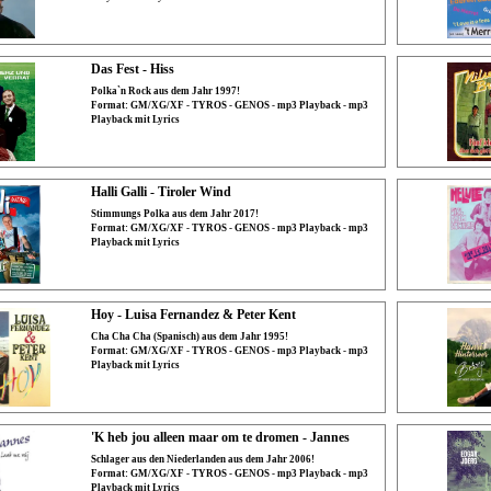
Das Fest - Hiss
Polka`n Rock aus dem Jahr 1997!
Format: GM/XG/XF - TYROS - GENOS - mp3 Playback - mp3
Playback mit Lyrics
Halli Galli - Tiroler Wind
Stimmungs Polka aus dem Jahr 2017!
Format: GM/XG/XF - TYROS - GENOS - mp3 Playback - mp3
Playback mit Lyrics
Hoy - Luisa Fernandez & Peter Kent
Cha Cha Cha (Spanisch) aus dem Jahr 1995!
Format: GM/XG/XF - TYROS - GENOS - mp3 Playback - mp3
Playback mit Lyrics
'K heb jou alleen maar om te dromen - Jannes
Schlager aus den Niederlanden aus dem Jahr 2006!
Format: GM/XG/XF - TYROS - GENOS - mp3 Playback - mp3
Playback mit Lyrics