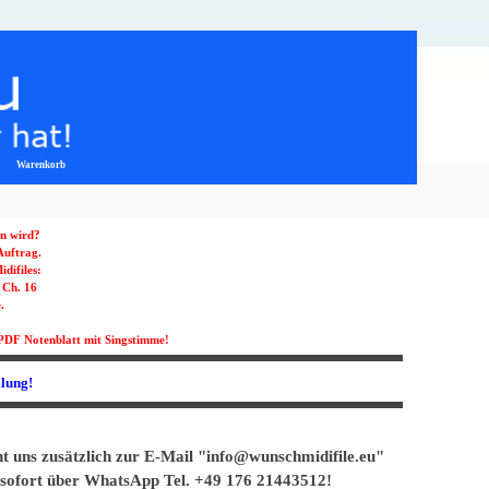
Warenkorb
▼
en wird?
 Auftrag.
difiles:
 Ch. 16
.
PDF Notenblatt mit Singstimme!
llung!
ht uns zusätzlich zur E-Mail "info@wunschmidifile.eu"
 sofort über WhatsApp Tel. +49 176 21443512!