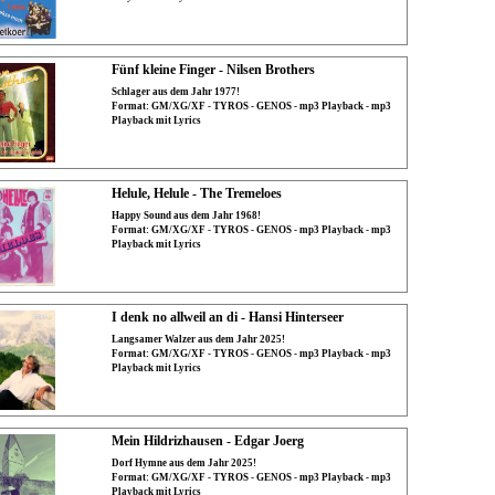
Fünf kleine Finger - Nilsen Brothers
Schlager aus dem Jahr 1977!
Format: GM/XG/XF - TYROS - GENOS - mp3 Playback - mp3
Playback mit Lyrics
Helule, Helule - The Tremeloes
Happy Sound aus dem Jahr 1968!
Format: GM/XG/XF - TYROS - GENOS - mp3 Playback - mp3
Playback mit Lyrics
I denk no allweil an di - Hansi Hinterseer
Langsamer Walzer aus dem Jahr 2025!
Format: GM/XG/XF - TYROS - GENOS - mp3 Playback - mp3
Playback mit Lyrics
Mein Hildrizhausen - Edgar Joerg
Dorf Hymne aus dem Jahr 2025!
Format: GM/XG/XF - TYROS - GENOS - mp3 Playback - mp3
Playback mit Lyrics