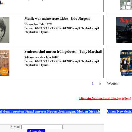
Musik war meine erste Liebe - Udo Jürgens
Hit aus dem Jahr 1979!
Format: GM/XG/XF - TYROS - GENOS - mp3 Playback - mp3
Playback mit Lyrics
Senioren sind nur zu früh geboren - Tony Marshall
Schlager aus dem Jahr 2018!
Format: GM/XG/XF - TYROS - GENOS - mp3 Playback - mp3
Playback mit Lyrics
Aktuelle Seite:
1
Gehen Sie zu Seit
2
Weiter
Hier ein Wunschmidifile bestellen!
uf dem neuesten Stand unserer Neuerscheinungen. Melden Sie sich
Unser Newslette
E-Mail: